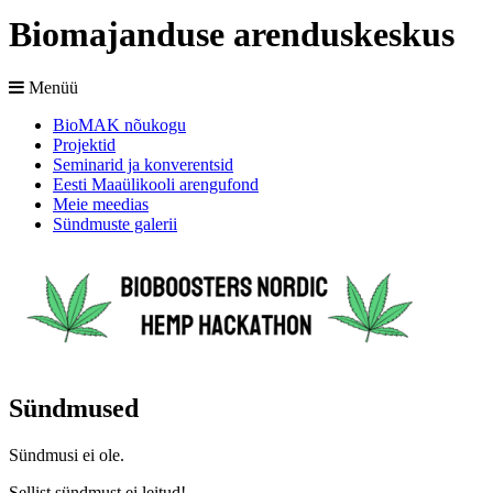
Biomajanduse arenduskeskus
Menüü
BioMAK nõukogu
Projektid
Seminarid ja konverentsid
Eesti Maaülikooli arengufond
Meie meedias
Sündmuste galerii
Sündmused
Sündmusi ei ole.
Sellist sündmust ei leitud!