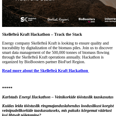
Skellefteå Kraft Hackathon – Track the Stack
Energy company Skellefteå Kraft is looking to ensure quality and
traceability by digitalization of the biomass piles. Join us to discover
smart data management of the 500,000 tonnes of biomass flowing
through the Skellefteå Kraft operations annually. Hackathon is
organized by BioBoosters partner BioFuel Region.
Read more about the Skellefteå Kraft Hackathon
*****
Karlstads Energi Hackathon – Veinikorkide tööstuslik taaskasutus
Kuidas leida tööstuslik ringmajanduslahendus looduslikust korgist
veinipudelikorkide taaskasutuseks, mis pakuks kõrgemat väärtust
kui lihtsalt põletamine?