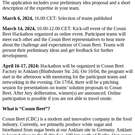
The application includes your preliminary idea proposal and a short
description of the expertise in your team.
March 6, 2024,
16.00 CET: Selection of teams published
March 14, 2024,
10.00-12.00 CET: Kick-off event of the Cosun
Beet Hackathon organized as online event. Participant teams will
meet each other and the Cosun Beet representatives to hear more
about the challenge and expectations of Cosun Beet. Teams will
present their preliminary ideas and get feedback for further
development.
April 16-17, 2024:
Hackathon will be organized in Cosun Beet
Factory in Anklam (Bluthsluster Str. 24). On 16/04, the program will
start in the afternoon with mentoring for the participant teams and
networking in the evening. On 17/04, there will be a pitching
session for presentations on teams’ solution proposals to Cosun
Beet. After Jury deliberation, winner(s) are announced. Online
participation is possible if you are not able to travel onsite.
What is “Cosun Beet”?
Cosun Beet (CBC) is a modern and innovative company in the food
industry. Currently, we primarily produce white sugar and
bioethanol from sugar beets at our Anklam site in Germany. Anklam