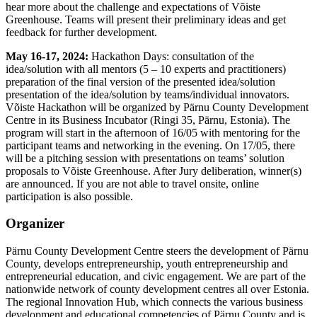
hear more about the challenge and expectations of Võiste
Greenhouse. Teams will present their preliminary ideas and get
feedback for further development.
May 16-17, 2024:
Hackathon Days: consultation of the
idea/solution with all mentors (5 – 10 experts and practitioners)
preparation of the final version of the presented idea/solution
presentation of the idea/solution by teams/individual innovators.
Võiste Hackathon will be organized by Pärnu County Development
Centre in its Business Incubator (Ringi 35, Pärnu, Estonia). The
program will start in the afternoon of 16/05 with mentoring for the
participant teams and networking in the evening. On 17/05, there
will be a pitching session with presentations on teams’ solution
proposals to Võiste Greenhouse. After Jury deliberation, winner(s)
are announced. If you are not able to travel onsite, online
participation is also possible.
Organizer
Pärnu County Development Centre steers the development of Pärnu
County, develops entrepreneurship, youth entrepreneurship and
entrepreneurial education, and civic engagement. We are part of the
nationwide network of county development centres all over Estonia.
The regional Innovation Hub, which connects the various business
development and educational competencies of Pärnu County and is