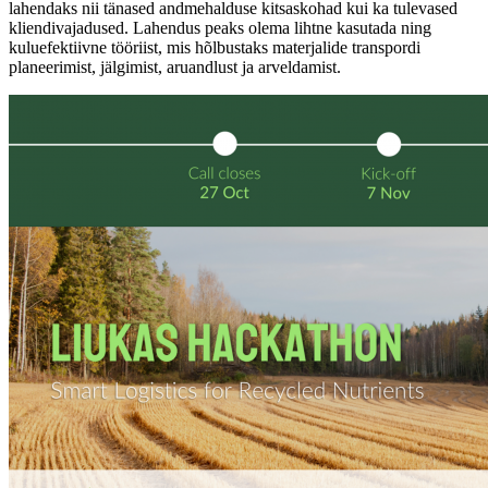
lahendaks nii tänased andmehalduse kitsaskohad kui ka tulevased
kliendivajadused. Lahendus peaks olema lihtne kasutada ning
kuluefektiivne tööriist, mis hõlbustaks materjalide transpordi
planeerimist, jälgimist, aruandlust ja arveldamist.