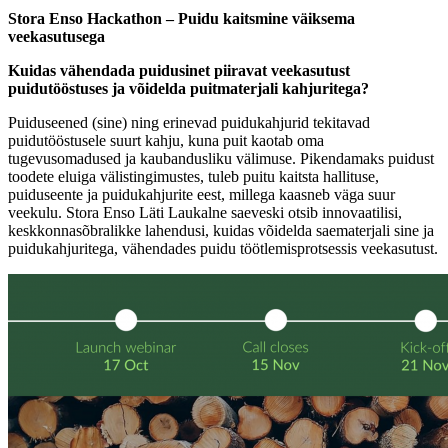
Stora Enso Hackathon – Puidu kaitsmine väiksema
veekasutusega
Kuidas vähendada puidusinet piiravat veekasutust
puidutööstuses ja võidelda puitmaterjali kahjuritega?
Puiduseened (sine) ning erinevad puidukahjurid tekitavad
puidutööstusele suurt kahju, kuna puit kaotab oma
tugevusomadused ja kaubandusliku välimuse. Pikendamaks puidust
toodete eluiga välistingimustes, tuleb puitu kaitsta hallituse,
puiduseente ja puidukahjurite eest, millega kaasneb väga suur
veekulu. Stora Enso Läti Laukalne saeveski otsib innovaatilisi,
keskkonnasõbralikke lahendusi, kuidas võidelda saematerjali sine ja
puidukahjuritega, vähendades puidu töötlemisprotsessis veekasutust.