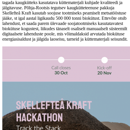
tagada kaugkütteks kasutatava küttematerjali kuhjade kvaliteedi ja
jälgitavuse. Põhja-Rootsis tegutsev kaugkütteteenuse pakkuja
Skellefteå Kraft kasutab soojuse tootmiseks peamiselt metsatööstuse
jääke, st igal aastal ligikaudu 500 000 tonni biokütust. Ettevõte otsib
lahendust, et saada parem ülevaade soojatootmiseks kasutatavatest
biokütuse kogustest, liikudes tänaselt osaliselt manuaalselt süsteemilt
digitaalsete lahenduste poole, mis võimaldaksid arvutada biokütuse
energiasisaldust ja jälgida laoseisu, tarneid ja küttematerjali seisundit.