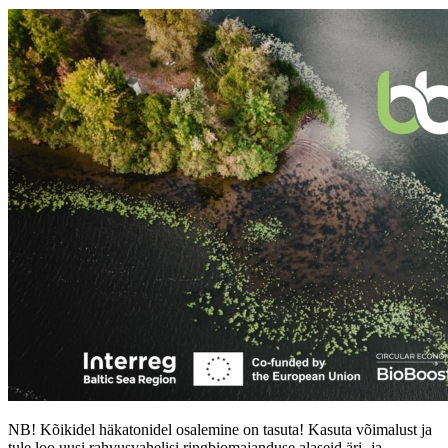
NB! Kõikidel häkatonidel osalemine on tasuta! Kasuta võimalust ja
tule loo uusi rahvusvahelisi ringbiomajanduse alaseid äri- ja