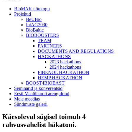
BioMAK nõukogu
Projektid
BeUBio
IntAG2030
BioBaltic
BIOBOOSTERS
TEAM
PARTNERS
DOCUMENTS AND REGULATIONS
HACKATHONS
2023 hackathons
2024 hackathons
FIBENOL HACKATHON
HEMP HACKATHON
BOOST4BIOEAST
Seminarid ja konverentsid
Eesti Maaülikooli arengufond
Meie meedias
Sündmuste galerii
Käesoleval sügisel toimub 4
rahvusvahelist häkatoni.