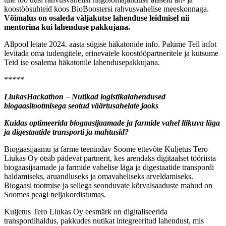
koostöösuhteid koos BioBoostersi rahvusvahelise meeskonnaga.
Võimalus on osaleda väljakutse lahenduse leidmisel nii
mentorina kui lahenduse pakkujana.
Allpool leiate 2024. aasta sügise häkatonide info. Palume Teil infot
levitada oma tudengitele, erinevatele koostööpartneritele ja kutsume
Teid ise osalema häkatonile lahendusepakkujana.
*****
LiukasHackathon – Nutikad logistikalahendused
biogaasitootmisega seotud väärtusahelate jaoks
Kuidas optimeerida biogaasijaamade ja farmide vahel liikuva läga
ja digestaatide transporti ja mahtusid?
Biogaasijaamu ja farme teenindav Soome ettevõte Kuljetus Tero
Liukas Oy otsib pädevat partnerit, kes arendaks digitaalset tööriista
biogaasijaamade ja farmide vahelise läga ja digestaatide transpordi
haldamiseks, aruandluseks ja omavaheliseks arveldamiseks.
Biogaasi tootmise ja sellega seonduvate kõrvalsaaduste mahud on
Soomes peagi neljakordistumas.
Kuljetus Tero Liukas Oy eesmärk on digitaliseerida
transpordihaldus, pakkudes nutikat integreeritud lahendust, mis