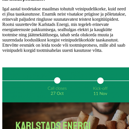
Igal aastal toodetakse maailmas tohutult veinipudelikorke, kuid need
ei jõua taaskasutusse. Enamik neist visatakse prügisse ja põletatakse,
erinevalt paljudest ringlusse suunatavatest teistest korgitüüpidest.
Rootsi suurettevõte Karlstads Energi, mis tegeleb erinevate
energiateenuste pakkumisega, sealhulgas elektri ja kaugkütte
tootmise ning jäätmekäitlusega, tahab seda olukorda muuta ja
suurendada looduslikust korgist veinipudelikorkide taaskasutust.
Ettevõtte eesmärk on leida toode või tootmisprotsess, mille abil saab
veinipudeli korgid tootmisahelas uuesti kasutusse võtta.