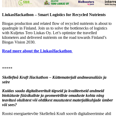
LiukasHackathon – Smart Logistics for Recycled Nutrients
Biogas production and related flow of recycled nutrients is about to
quadruple in Finland. Join us to solve the bottlenecks of logistics
with Kuljetus Tero Liukas Oy. Let’s optimize the travelled
kilometers and delivered nutrients on the road towards Finland’s
Biogas Vision 2030.
Read more about the LiukasHackathon
*****
Skellefteå Kraft Hackathon – Küttematerjali andmeanalüüs ja
seire
Kuidas saada digitaliseeritult täpseid ja kvaliteetseid andmeid
biokütuste füüsikaliste ja geomeetriliste omaduste kohta ning
teavitusi olulistest või ohtlikest muutustest materjalikuhjade ümber
või sees?
Rootsi energiaettevõte Skellefteå Kraft soovib digitaliseerimise abil