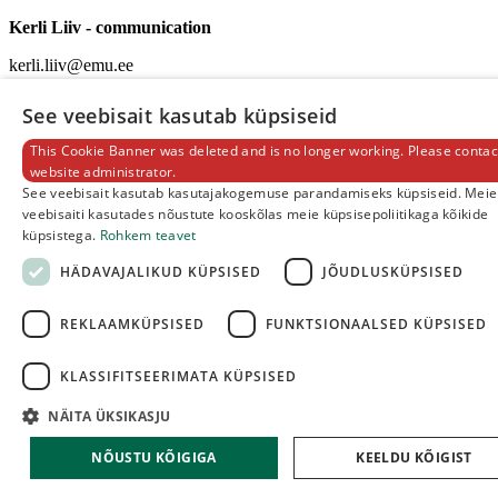
Kerli Liiv - communication
kerli.liiv@emu.ee
Tel: +372 731 3233
See veebisait kasutab küpsiseid
Fr. R. Kreutzwaldi 1A - 118a, Tartu 51006, Eesti
This Cookie Banner was deleted and is no longer working. Please contac
EST
website administrator.
See veebisait kasutab kasutajakogemuse parandamiseks küpsiseid. Meie
ENG
veebisaiti kasutades nõustute kooskõlas meie küpsisepoliitikaga kõikide
küpsistega.
Rohkem teavet
HÄDAVAJALIKUD KÜPSISED
JÕUDLUSKÜPSISED
REKLAAMKÜPSISED
FUNKTSIONAALSED KÜPSISED
KLASSIFITSEERIMATA KÜPSISED
NÄITA ÜKSIKASJU
NÕUSTU KÕIGIGA
KEELDU KÕIGIST