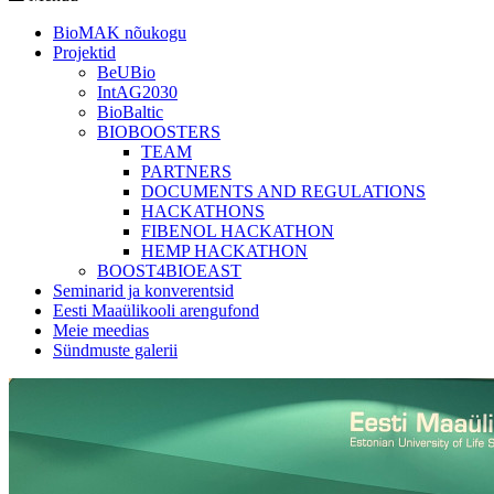
BioMAK nõukogu
Projektid
BeUBio
IntAG2030
BioBaltic
BIOBOOSTERS
TEAM
PARTNERS
DOCUMENTS AND REGULATIONS
HACKATHONS
FIBENOL HACKATHON
HEMP HACKATHON
BOOST4BIOEAST
Seminarid ja konverentsid
Eesti Maaülikooli arengufond
Meie meedias
Sündmuste galerii