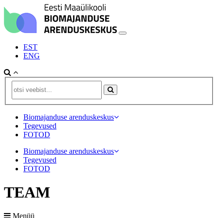
EST
ENG
Biomajanduse arenduskeskus
Tegevused
FOTOD
Biomajanduse arenduskeskus
Tegevused
FOTOD
TEAM
Menüü